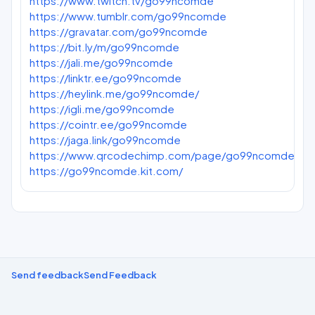
https://www.twitch.tv/go99ncomde
https://www.tumblr.com/go99ncomde
https://gravatar.com/go99ncomde
https://bit.ly/m/go99ncomde
https://jali.me/go99ncomde
https://linktr.ee/go99ncomde
https://heylink.me/go99ncomde/
https://igli.me/go99ncomde
https://cointr.ee/go99ncomde
https://jaga.link/go99ncomde
https://www.qrcodechimp.com/page/go99ncomde
https://go99ncomde.kit.com/
Send feedback
Send Feedback